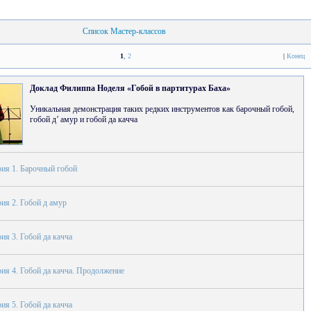
Cписок Мастер-классов
1
,
2
|
Конец
Доклад Филиппа Ноделя «Гобой в партитурах Баха»
Уникальная демонстрация таких редких инструментов как барочный гобой,
гобой д’ амур и гобой да качча
ия 1. Барочный гобой
ия 2. Гобой д амур
ия 3. Гобой да качча
ия 4. Гобой да качча. Продолжение
ия 5. Гобой да качча