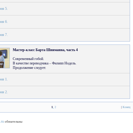
ия 5.
ия 6.
ия 7.
Мастер-класс Барта Шниманна, часть 4
Современный гобой.
В качестве переводчика – Филипп Нодель.
Продолжение следует.
ия 1.
ия 2.
1
,
2
|
Конец
.ru
обязательны