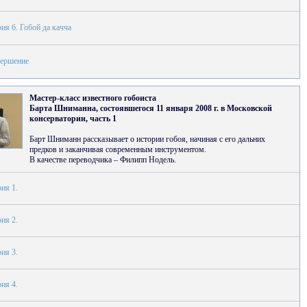
ия 6. Гобой да качча
вершение
Мастер-класс известного гобоиста
Барта Шниманна, состоявшегося 11 января 2008 г. в Московской
консерватории, часть 1
Барт Шниманн рассказывает о истории гобоя, начиная с его дальних
предков и заканчивая современным инструментом.
В качестве переводчика – Филипп Нодель.
ия 1.
ия 2.
ия 3.
ия 4.