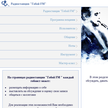
Радиостанция "Гобой FM"
Радиостанция "Гобой FM"
Программа вещания
Исполнители
Общение
Ноты
Инструмент
Мастер-класс
В этом разделе
На страницах радиостанции "Гобой FM " каждый
обсуждать, дават
гобоист может:
размещать информацию о себе
выставлять на обсуждение и оценку свои записи
общаться с коллегами
Для реализации этих возможностей Вам необходимо