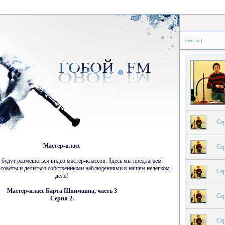
Начало
|
Сер
Мастер-класс
Сер
 будут размещаться видео мастер-классов. Здесь мы предлагаем
ь советы и делиться собственными наблюдениями в нашем нелегком
Сер
деле!
Мастер-класс Барта Шниманна, часть 3
Сер
Серия 2.
Сер