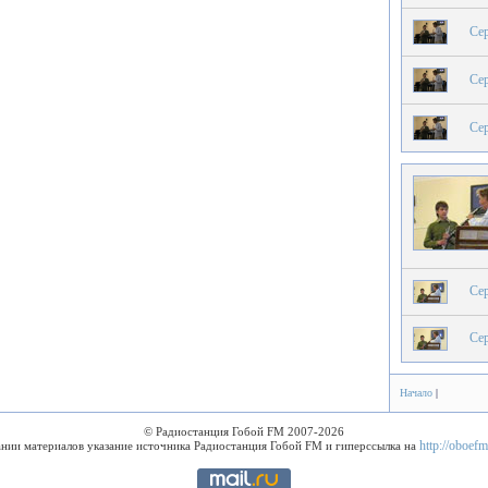
Сер
Сер
Сер
Сер
Сер
Начало
|
© Радиостанция Гобой FM 2007-2026
http://oboefm
нии материалов указание источника Радиостанция Гобой FM и гиперссылка на