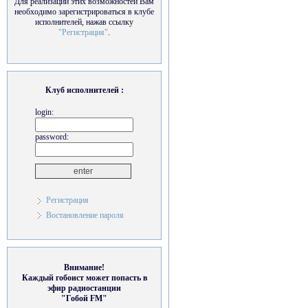
Для реализации этих возможностей Вам
необходимо зарегистрироваться в клубе
исполнителей, нажав ссылку
"Регистрация"
.
Клуб исполнителей :
login:
password:
Регистрация
Востановление пароля
Внимание!
Каждый гобоист может попасть в
эфир радиостанции
"Гобой FM"