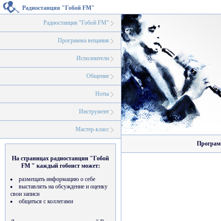
Радиостанция "Гобой FM"
Радиостанция "Гобой FM"
Программа вещания
Исполнители
Общение
Ноты
Инструмент
Мастер-класс
Программ
На страницах радиостанции "Гобой
FM " каждый гобоист может:
размещать информацию о себе
выставлять на обсуждение и оценку
свои записи
общаться с коллегами