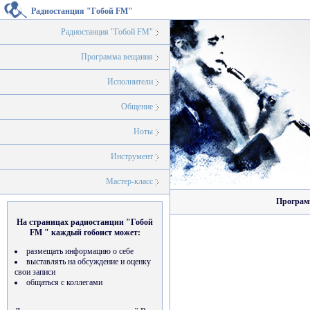
Радиостанция "Гобой FM"
Радиостанция "Гобой FM"
Программа вещания
Исполнители
Общение
Ноты
Инструмент
Мастер-класс
Программ
На страницах радиостанции "Гобой
FM " каждый гобоист может:
размещать информацию о себе
выставлять на обсуждение и оценку
свои записи
общаться с коллегами