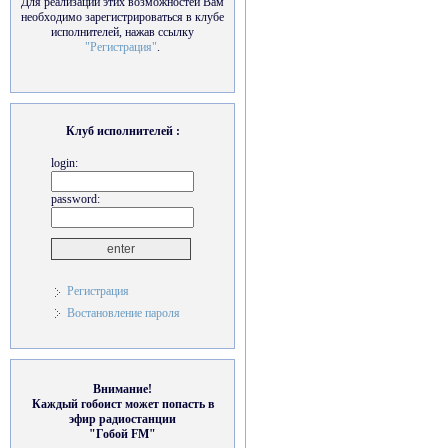
Для реализации этих возможностей Вам
необходимо зарегистрироваться в клубе
исполнителей, нажав ссылку
"Регистрация"
.
Клуб исполнителей :
login:
password:
Регистрация
Востановление пароля
Внимание!
Каждый гобоист может попасть в
эфир радиостанции
"Гобой FM"