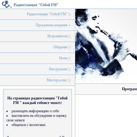
Радиостанция "Гобой FM"
Радиостанция "Гобой FM"
Программа вещания
Исполнители
Общение
Ноты
Инструмент
Мастер-класс
Программ
На страницах радиостанции "Гобой
FM " каждый гобоист может:
размещать информацию о себе
выставлять на обсуждение и оценку
свои записи
общаться с коллегами