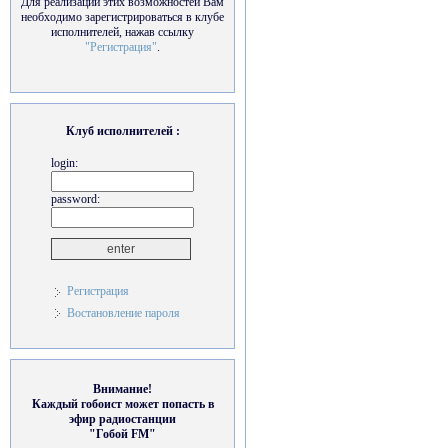
Для реализации этих возможностей Вам
необходимо зарегистрироваться в клубе
исполнителей, нажав ссылку
"Регистрация"
.
Клуб исполнителей :
login:
password:
Регистрация
Востановление пароля
Внимание!
Каждый гобоист может попасть в
эфир радиостанции
"Гобой FM"