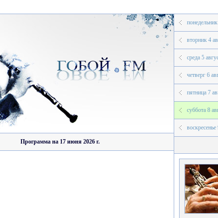
понедельник 
вторник 4 ав
среда 5 авгус
четверг 6 ав
пятница 7 ав
суббота 8 ав
воскресенье 
Программа на 17 июня 2026 г.