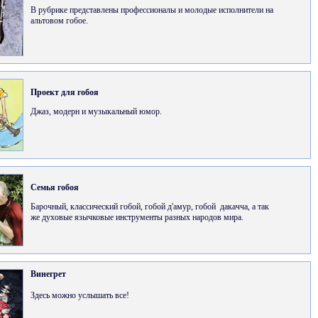
В рубрике представлены профессионалы и молодые исполнители на
альтовом гобое.
Проект для гобоя
Джаз, модерн и музыкальный юмор.
Семья гобоя
Барочный, классический гобой, гобой д'амур, гобой дакачча, а так
же духовые язычковые инструменты разных народов мира.
Винегрет
Здесь можно услышать все!