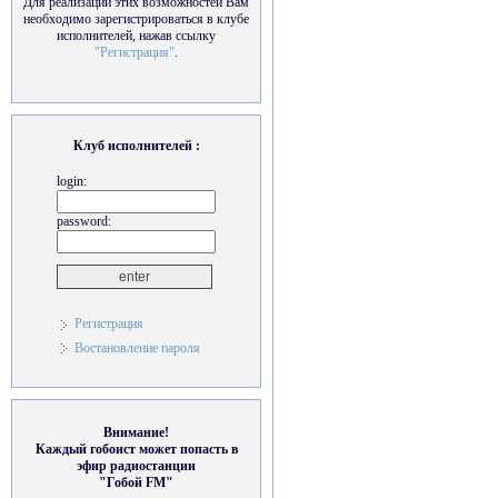
Для реализации этих возможностей Вам
необходимо зарегистрироваться в клубе
исполнителей, нажав ссылку
"Регистрация"
.
Клуб исполнителей :
login:
password:
Регистрация
Востановление пароля
Внимание!
Каждый гобоист может попасть в
эфир радиостанции
"Гобой FM"