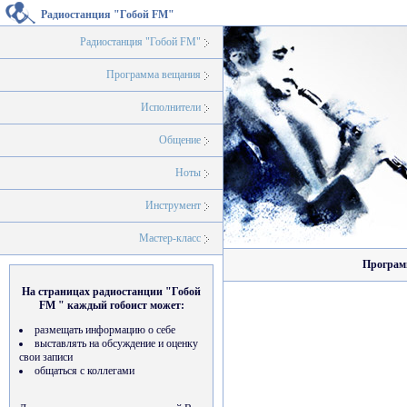
Радиостанция "Гобой FM"
Радиостанция "Гобой FM"
Программа вещания
Исполнители
Общение
Ноты
Инструмент
Мастер-класс
Программ
На страницах радиостанции "Гобой
FM " каждый гобоист может:
размещать информацию о себе
выставлять на обсуждение и оценку
свои записи
общаться с коллегами